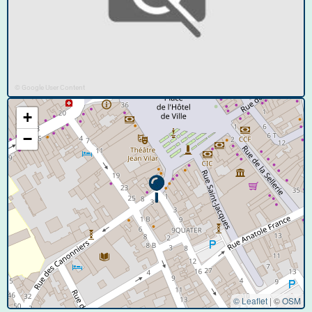
© Google User Content
+
−
© Leaflet
|
©
OSM