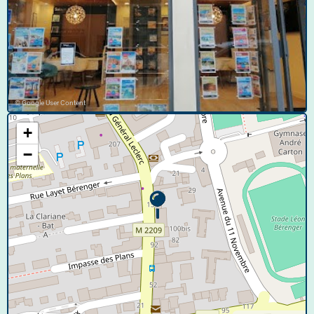
© Google User Content
+
−