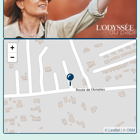
© Google User Content
+
−
© Leaflet
|
©
OSM