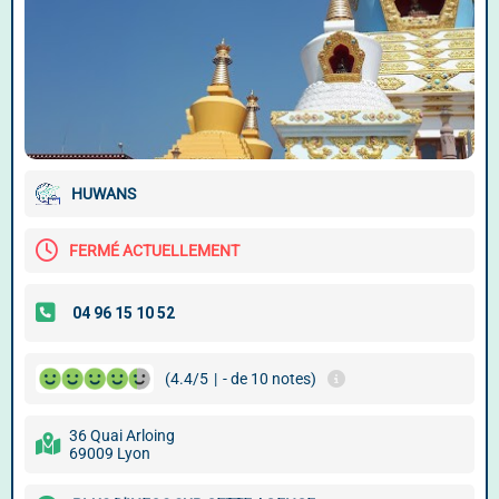
HUWANS
FERMÉ ACTUELLEMENT
(4.4/5
|
- de 10 notes)
36 Quai Arloing
69009 Lyon