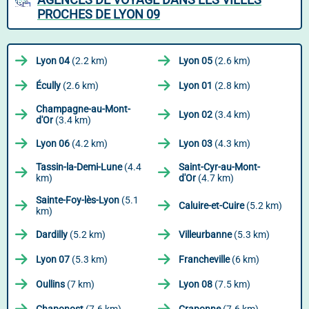
PROCHES DE LYON 09
Lyon 04
(2.2 km)
Lyon 05
(2.6 km)
Écully
(2.6 km)
Lyon 01
(2.8 km)
Champagne-au-Mont-
Lyon 02
(3.4 km)
d'Or
(3.4 km)
Lyon 06
(4.2 km)
Lyon 03
(4.3 km)
Tassin-la-Demi-Lune
(4.4
Saint-Cyr-au-Mont-
km)
d'Or
(4.7 km)
Sainte-Foy-lès-Lyon
(5.1
Caluire-et-Cuire
(5.2 km)
km)
Dardilly
(5.2 km)
Villeurbanne
(5.3 km)
Lyon 07
(5.3 km)
Francheville
(6 km)
Oullins
(7 km)
Lyon 08
(7.5 km)