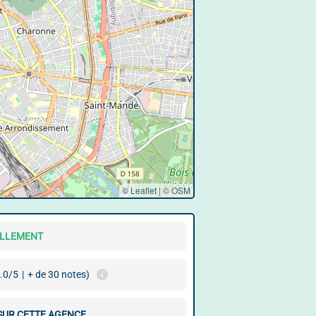
© Leaflet
|
©
OSM
ELLEMENT
.0/5
|
+ de 30 notes)
 SUR CETTE AGENCE