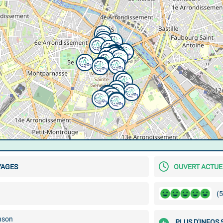
YAGES
OUVERT ACTU
(5
nson
PLUS D'INFOS