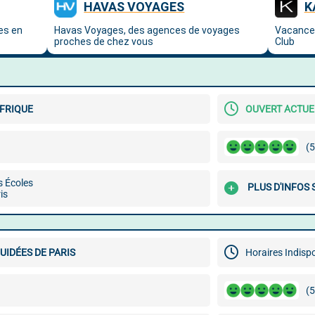
FRIQUE
OUVERT ACTU
(5
s Écoles
PLUS D'INFOS
is
GUIDÉES DE PARIS
Horaires Indisp
(5