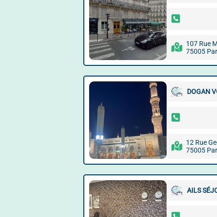
107 Rue 
75005 Par
DOGAN VO
12 Rue Geo
75005 Par
AILS SÉJ