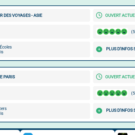
 DES VOYAGES - ASIE
OUVERT ACTU
(5
 Écoles
PLUS D'INFOS
is
E PARIS
OUVERT ACTU
(5
ters
PLUS D'INFOS
is