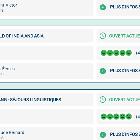
nt-Victor
PLUS D'INFOS
is
D OF INDIA AND ASIA
OUVERT ACTU
(4
s Écoles
PLUS D'INFOS
is
NG - SÉJOURS LINGUISTIQUES
OUVERT ACTU
(4
aude Bernard
PLUS D'INFOS
is