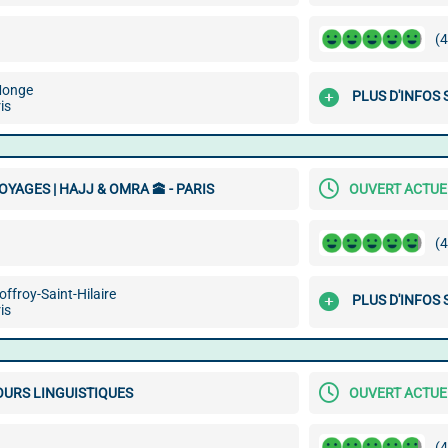
(4
Monge
PLUS D'INFOS
is
YAGES | HAJJ & OMRA 🕋 - PARIS
OUVERT ACTU
(4
ffroy-Saint-Hilaire
PLUS D'INFOS
is
OURS LINGUISTIQUES
OUVERT ACTU
(4