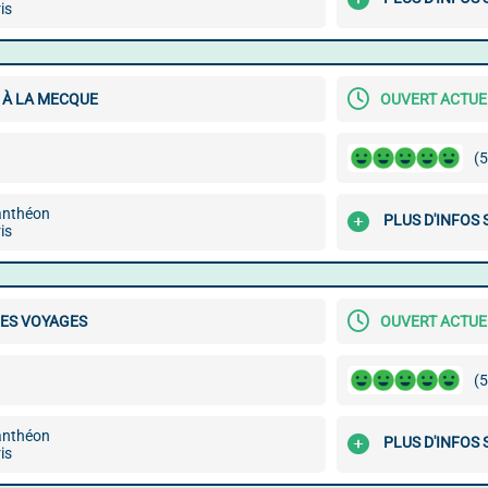
is
 À LA MECQUE
OUVERT ACTU
(5
Panthéon
PLUS D'INFOS
is
ES VOYAGES
OUVERT ACTU
(5
Panthéon
PLUS D'INFOS
is