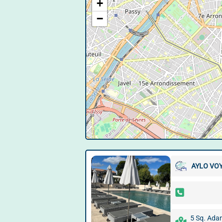
+
−
AYLO VO
5 Sq. Ada